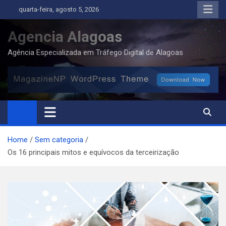
Skip
quarta-feira, agosto 5, 2026
to
content
Agencia Alagoas
Agência Especializada em Tráfego Digital de Alagoas
Home
Sem categoria
Os 16 principais mitos e equívocos da terceirização