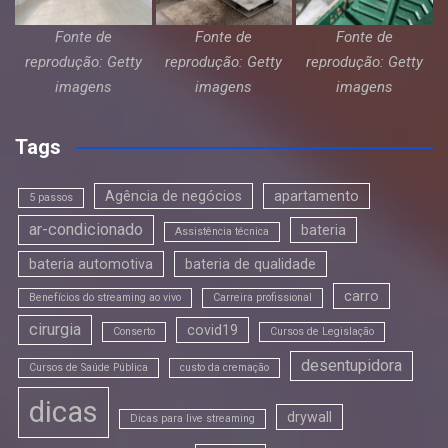
Fonte de
Fonte de
Fonte de
reprodução: Getty
reprodução: Getty
reprodução: Getty
imagens
imagens
imagens
Tags
Agência de negócios
apartamento
5 passos
ar-condicionado
bateria
Assistência técnica
bateria automotiva
bateria de qualidade
carro
Benefícios do streaming ao vivo
Carreira profissional
cirurgia
covid19
Conserto
Cursos de Legislação
desentupidora
Cursos de Saúde Pública
custo da cremação
dicas
drywall
Dicas para live streaming