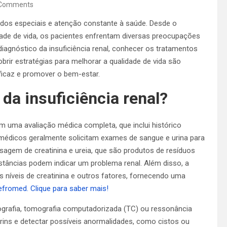
Comments
dados especiais e atenção constante à saúde. Desde o
dade de vida, os pacientes enfrentam diversas preocupações
iagnóstico da insuficiência renal, conhecer os tratamentos
brir estratégias para melhorar a qualidade de vida são
ficaz e promover o bem-estar.
da insuficiência renal?
m uma avaliação médica completa, que inclui histórico
 médicos geralmente solicitam exames de sangue e urina para
osagem de creatinina e ureia, que são produtos de resíduos
bstâncias podem indicar um problema renal. Além disso, a
s níveis de creatinina e outros fatores, fornecendo uma
fromed. Clique para saber mais!
rafia, tomografia computadorizada (TC) ou ressonância
s rins e detectar possíveis anormalidades, como cistos ou