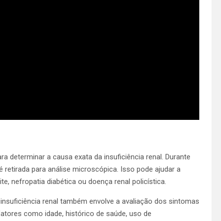
a determinar a causa exata da insuficiência renal. Durante
retirada para análise microscópica. Isso pode ajudar a
e, nefropatia diabética ou doença renal policística.
 insuficiência renal também envolve a avaliação dos sintomas
atores como idade, histórico de saúde, uso de