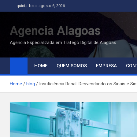
Skip
quinta-feira, agosto 6, 2026
to
content
Agencia Alagoas
Agência Especializada em Tráfego Digital de Alagoas
HOME
QUEM SOMOS
EMPRESA
CON
Home
blog
Insuficiência Renal: Desvendando os Sinais e Si