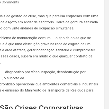
o Comments
uais de gestão de crise, mas que paralisa empresas com uma
xo de esgoto em andar de escritório. Caixa de gordura saturada
cio com vinte andares de ocupação simultânea.
 problema de manutenção comum — o tipo de coisa que se
crua é que uma obstrução grave na rede de esgoto de um
 a área afetada, gerar notificação sanitária e comprometer
esses casos, supera em muito o que qualquer contrato de
.
l — diagnóstico por vídeo inspeção, desobstrução por
—, o suporte da
rontidão operacional que ambientes comerciais e industriais
ce e emissão do Manifesto de Transporte de Resíduos para
 São Crises Corporativas,