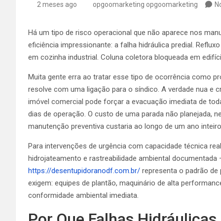
2 meses ago
opgoomarketing opgoomarketing
N
Há um tipo de risco operacional que não aparece nos man
eficiência impressionante: a falha hidráulica predial. Reflu
em cozinha industrial. Coluna coletora bloqueada em edifí
Muita gente erra ao tratar esse tipo de ocorrência como
resolve com uma ligação para o síndico. A verdade nua e 
imóvel comercial pode forçar a evacuação imediata de toda
dias de operação. O custo de uma parada não planejada, n
manutenção preventiva custaria ao longo de um ano inteiro
Para intervenções de urgência com capacidade técnica rea
hidrojateamento e rastreabilidade ambiental documentada 
https://desentupidoranodf.com.br/
representa o padrão de p
exigem: equipes de plantão, maquinário de alta performan
conformidade ambiental imediata.
Por Que Falhas Hidráulicas