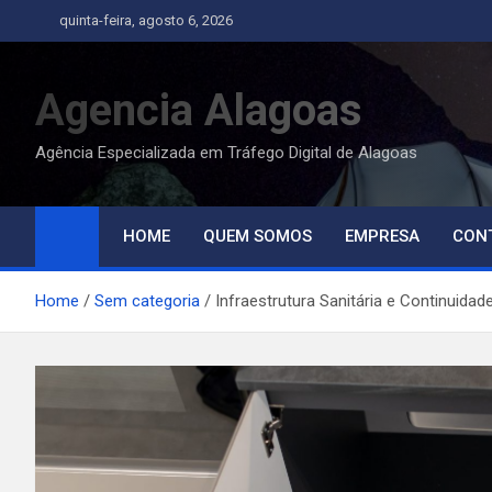
Skip
quinta-feira, agosto 6, 2026
to
content
Agencia Alagoas
Agência Especializada em Tráfego Digital de Alagoas
HOME
QUEM SOMOS
EMPRESA
CON
Home
Sem categoria
Infraestrutura Sanitária e Continuida