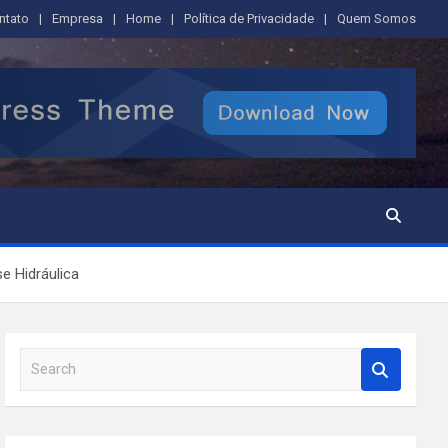
ntato
Empresa
Home
Política de Privacidade
Quem Somos
e Hidráulica
S
e
a
r