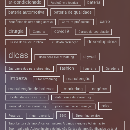
ar-condicionado
bateria
Assistência técnica
bateria automotiva
bateria de qualidade
carro
Benefícios do streaming ao vivo
Carreira profissional
cirurgia
covid19
Conserto
Cursos de Legislação
desentupidora
Cursos de Saúde Pública
custo da cremação
dicas
drywall
Dicas para live streaming
fashion
Equipamentos para streaming
funerária
Geladeira
limpeza
manutenção
Live streaming
manutenção de baterias
marketing
negócio
Oportunidades de carreira
Plataformas de streaming
ralo
Potencial do live streaming
procedimento de cremação
seo
Reparos
ritual funerário
Streaming ao vivo
Tarot Leitura de tarot Arcanos maiores Arcanos menores Adivinhação
Espiritualidade Autoconhecimento Intuição Cartas de tarot Significados do tarot