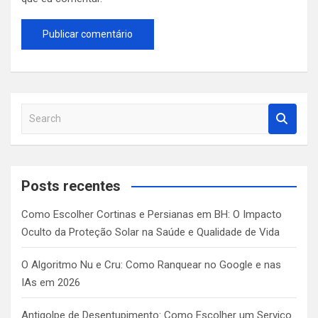
S
e
a
r
c
Posts recentes
h
Como Escolher Cortinas e Persianas em BH: O Impacto
Oculto da Proteção Solar na Saúde e Qualidade de Vida
O Algoritmo Nu e Cru: Como Ranquear no Google e nas
IAs em 2026
Antigolpe de Desentupimento: Como Escolher um Serviço