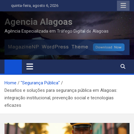
Skip
quinta-feira, agosto 6, 2026
to
content
Agencia Alagoas
Agência Especializada em Tráfego Digital de Alagoas
Home
"Segurança Pública"
Desafios e soluções para segurança pública em Alagoas:
integração institucional, prevenção social e tecnologias
eficazes