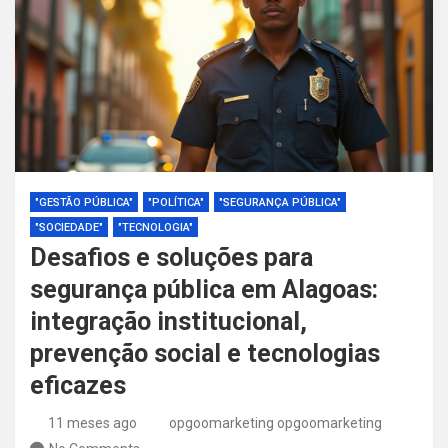
"GESTÃO PÚBLICA"
"POLÍTICA"
"SEGURANÇA PÚBLICA"
"SOCIEDADE"
"TECNOLOGIA"
Desafios e soluções para
segurança pública em Alagoas:
integração institucional,
prevenção social e tecnologias
eficazes
11 meses ago
opgoomarketing opgoomarketing