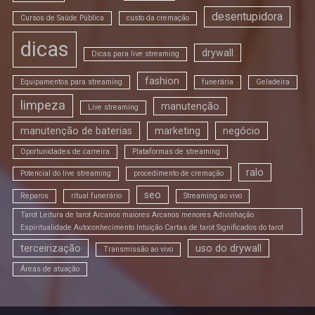
desentupidora
Cursos de Saúde Pública
custo da cremação
dicas
drywall
Dicas para live streaming
fashion
Equipamentos para streaming
funerária
Geladeira
limpeza
manutenção
Live streaming
manutenção de baterias
marketing
negócio
Oportunidades de carreira
Plataformas de streaming
ralo
Potencial do live streaming
procedimento de cremação
seo
Reparos
ritual funerário
Streaming ao vivo
Tarot Leitura de tarot Arcanos maiores Arcanos menores Adivinhação
Espiritualidade Autoconhecimento Intuição Cartas de tarot Significados do tarot
terceirização
uso do drywall
Transmissão ao vivo
Áreas de atuação