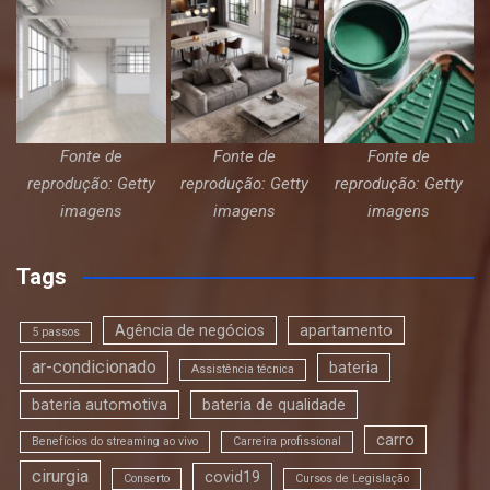
Fonte de
Fonte de
Fonte de
reprodução: Getty
reprodução: Getty
reprodução: Getty
imagens
imagens
imagens
Tags
Agência de negócios
apartamento
5 passos
ar-condicionado
bateria
Assistência técnica
bateria automotiva
bateria de qualidade
carro
Benefícios do streaming ao vivo
Carreira profissional
cirurgia
covid19
Conserto
Cursos de Legislação