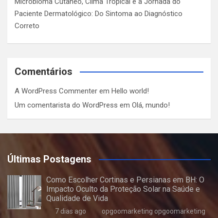
Microbioma Cutâneo, Clima Tropical e a Jornada do
Paciente Dermatológico: Do Sintoma ao Diagnóstico
Correto
Comentários
A WordPress Commenter
em
Hello world!
Um comentarista do WordPress
em
Olá, mundo!
Últimas Postagens
Como Escolher Cortinas e Persianas em BH: O
Impacto Oculto da Proteção Solar na Saúde e
Qualidade de Vida
7 dias ago
opgoomarketing opgoomarketing