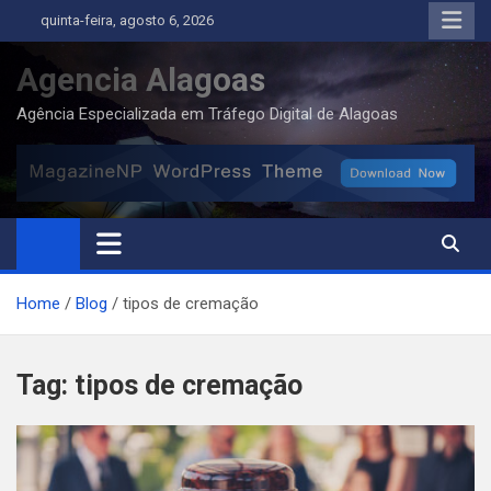
Skip
quinta-feira, agosto 6, 2026
to
content
Agencia Alagoas
Agência Especializada em Tráfego Digital de Alagoas
Home
Blog
tipos de cremação
Tag:
tipos de cremação