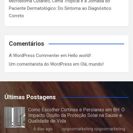
Microbioma Cutâneo, Clima Tropical e a Jornada do
Paciente Dermatológico: Do Sintoma ao Diagnóstico
Correto
Comentários
A WordPress Commenter
em
Hello world!
Um comentarista do WordPress
em
Olá, mundo!
Últimas Postagens
Como Escolher Cortinas e Persianas em BH: O
Impacto Oculto da Proteção Solar na Saúde e
Qualidade de Vida
6 dias ago
opgoomarketing opgoomarketing