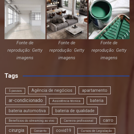
Fonte de
Fonte de
Fonte de
reprodução: Getty
reprodução: Getty
reprodução: Getty
imagens
imagens
imagens
Tags
Agência de negócios
apartamento
5 passos
ar-condicionado
bateria
Assistência técnica
bateria automotiva
bateria de qualidade
carro
Benefícios do streaming ao vivo
Carreira profissional
cirurgia
covid19
Conserto
Cursos de Legislação