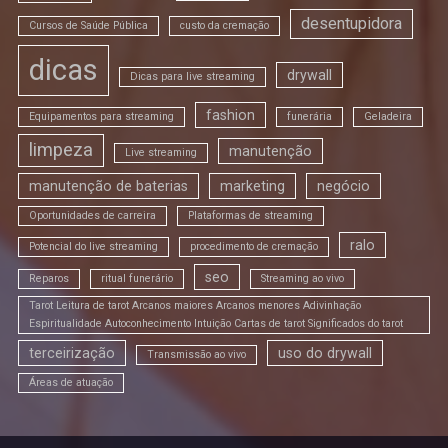
desentupidora
Cursos de Saúde Pública
custo da cremação
dicas
drywall
Dicas para live streaming
fashion
Equipamentos para streaming
funerária
Geladeira
limpeza
manutenção
Live streaming
manutenção de baterias
marketing
negócio
Oportunidades de carreira
Plataformas de streaming
ralo
Potencial do live streaming
procedimento de cremação
seo
Reparos
ritual funerário
Streaming ao vivo
Tarot Leitura de tarot Arcanos maiores Arcanos menores Adivinhação
Espiritualidade Autoconhecimento Intuição Cartas de tarot Significados do tarot
terceirização
uso do drywall
Transmissão ao vivo
Áreas de atuação