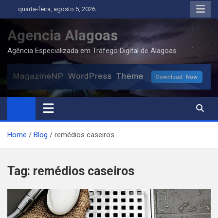
Skip
quarta-feira, agosto 5, 2026
to
content
Agencia Alagoas
Agência Especializada em Tráfego Digital de Alagoas
Home
Blog
remédios caseiros
Tag:
remédios caseiros