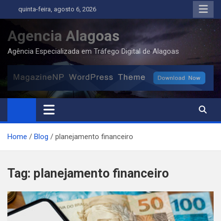
Skip
quinta-feira, agosto 6, 2026
to
content
Agencia Alagoas
Agência Especializada em Tráfego Digital de Alagoas
Home
Blog
planejamento financeiro
Tag:
planejamento financeiro