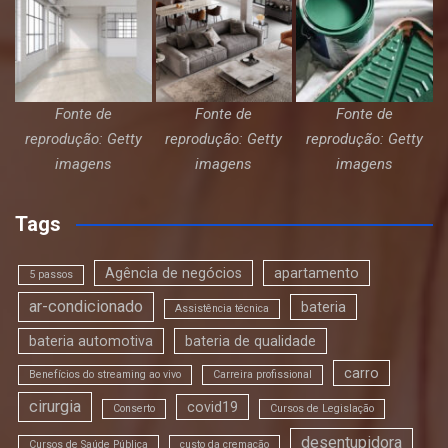
Fonte de
Fonte de
Fonte de
reprodução: Getty
reprodução: Getty
reprodução: Getty
imagens
imagens
imagens
Tags
Agência de negócios
apartamento
5 passos
ar-condicionado
bateria
Assistência técnica
bateria automotiva
bateria de qualidade
carro
Benefícios do streaming ao vivo
Carreira profissional
cirurgia
covid19
Conserto
Cursos de Legislação
desentupidora
Cursos de Saúde Pública
custo da cremação