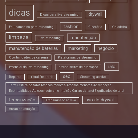
dicas
drywall
Dicas para live streaming
fashion
Equipamentos para streaming
funerária
Geladeira
limpeza
manutenção
Live streaming
manutenção de baterias
marketing
negócio
Oportunidades de carreira
Plataformas de streaming
ralo
Potencial do live streaming
procedimento de cremação
seo
Reparos
ritual funerário
Streaming ao vivo
Tarot Leitura de tarot Arcanos maiores Arcanos menores Adivinhação
Espiritualidade Autoconhecimento Intuição Cartas de tarot Significados do tarot
terceirização
uso do drywall
Transmissão ao vivo
Áreas de atuação