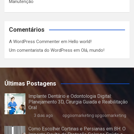
Manutenção
Comentários
A WordPress Commenter
em
Hello world!
Um comentarista do WordPress
em
Olá, mundo!
Últimas Postagens
Implante Dentário e Odontologia Digital:
Planejamento 3D, Cirurgia Guiada e Reabilitação
Oral
3 dias ago
opgoomarketing opgoomarketing
Como Escolher Cortinas e Persianas em BH: O