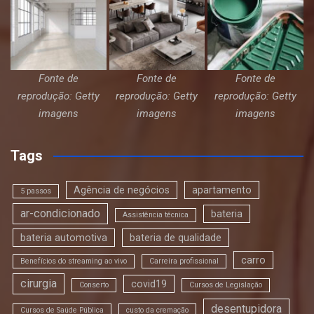
Fonte de
Fonte de
Fonte de
reprodução: Getty
reprodução: Getty
reprodução: Getty
imagens
imagens
imagens
Tags
Agência de negócios
apartamento
5 passos
ar-condicionado
bateria
Assistência técnica
bateria automotiva
bateria de qualidade
carro
Benefícios do streaming ao vivo
Carreira profissional
cirurgia
covid19
Conserto
Cursos de Legislação
desentupidora
Cursos de Saúde Pública
custo da cremação