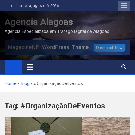
Skip
quinta-feira, agosto 6, 2026
to
content
Agencia Alagoas
Agência Especializada em Tráfego Digital de Alagoas
Home
Blog
#OrganizaçãoDeEventos
Tag:
#OrganizaçãoDeEventos