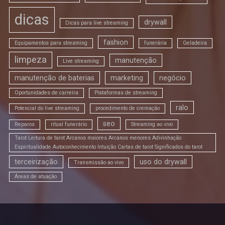
dicas
drywall
Dicas para live streaming
fashion
Equipamentos para streaming
funerária
Geladeira
limpeza
manutenção
Live streaming
manutenção de baterias
marketing
negócio
Oportunidades de carreira
Plataformas de streaming
ralo
Potencial do live streaming
procedimento de cremação
seo
Reparos
ritual funerário
Streaming ao vivo
Tarot Leitura de tarot Arcanos maiores Arcanos menores Adivinhação
Espiritualidade Autoconhecimento Intuição Cartas de tarot Significados do tarot
terceirização
uso do drywall
Transmissão ao vivo
Áreas de atuação