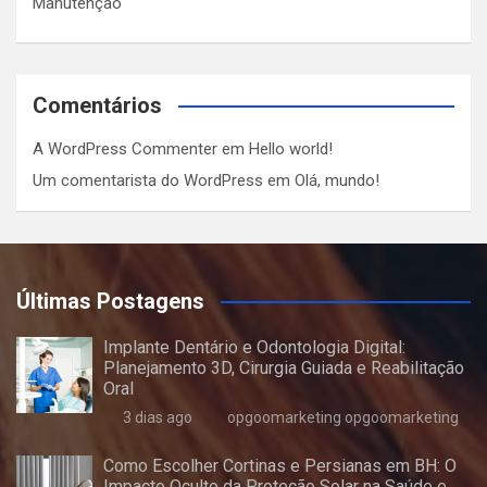
Manutenção
Comentários
A WordPress Commenter
em
Hello world!
Um comentarista do WordPress
em
Olá, mundo!
Últimas Postagens
Implante Dentário e Odontologia Digital:
Planejamento 3D, Cirurgia Guiada e Reabilitação
Oral
3 dias ago
opgoomarketing opgoomarketing
Como Escolher Cortinas e Persianas em BH: O
Impacto Oculto da Proteção Solar na Saúde e