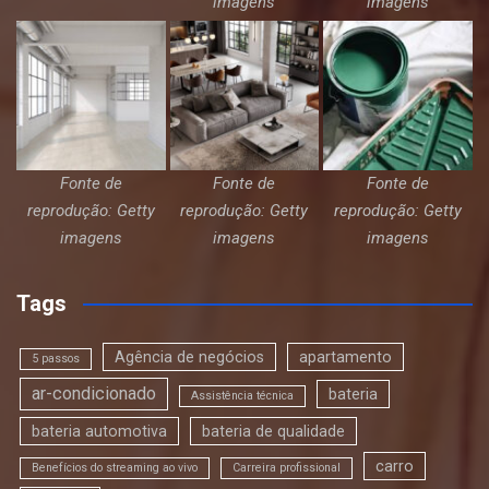
imagens
imagens
Fonte de
Fonte de
Fonte de
reprodução: Getty
reprodução: Getty
reprodução: Getty
imagens
imagens
imagens
Tags
Agência de negócios
apartamento
5 passos
ar-condicionado
bateria
Assistência técnica
bateria automotiva
bateria de qualidade
carro
Benefícios do streaming ao vivo
Carreira profissional