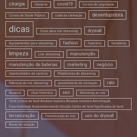
cirurgia
covid19
Conserto
Cursos de Legislação
desentupidora
Cursos de Saúde Pública
custo da cremação
dicas
drywall
Dicas para live streaming
fashion
Equipamentos para streaming
funerária
Geladeira
limpeza
manutenção
Live streaming
manutenção de baterias
marketing
negócio
Oportunidades de carreira
Plataformas de streaming
ralo
Potencial do live streaming
procedimento de cremação
seo
Reparos
ritual funerário
Streaming ao vivo
Tarot Leitura de tarot Arcanos maiores Arcanos menores Adivinhação
Espiritualidade Autoconhecimento Intuição Cartas de tarot Significados do tarot
terceirização
uso do drywall
Transmissão ao vivo
Áreas de atuação