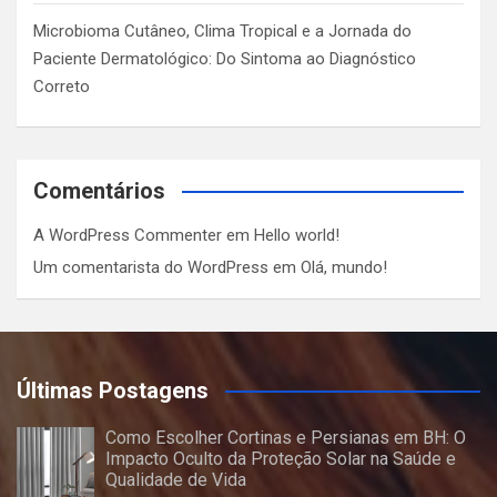
Microbioma Cutâneo, Clima Tropical e a Jornada do
Paciente Dermatológico: Do Sintoma ao Diagnóstico
Correto
Comentários
A WordPress Commenter
em
Hello world!
Um comentarista do WordPress
em
Olá, mundo!
Últimas Postagens
Como Escolher Cortinas e Persianas em BH: O
Impacto Oculto da Proteção Solar na Saúde e
Qualidade de Vida