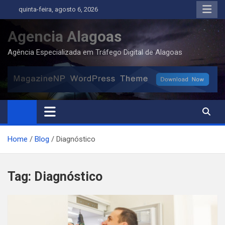
Skip
quinta-feira, agosto 6, 2026
to
content
Agencia Alagoas
Agência Especializada em Tráfego Digital de Alagoas
Home
Blog
Diagnóstico
Tag:
Diagnóstico