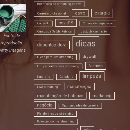
Benefícios do streaming ao vivo
cirurgia
carro
Carreira profissional
covid19
Conserto
Cursos de Legislação
Cursos de Saúde Pública
custo da cremação
Fonte de
dicas
reprodução:
desentupidora
Getty imagens
drywall
Dicas para live streaming
fashion
Equipamentos para streaming
limpeza
funerária
Geladeira
manutenção
Live streaming
manutenção de baterias
marketing
negócio
Oportunidades de carreira
Plataformas de streaming
Potencial do live streaming