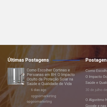
Últimas Postagens
Postagen
Como Escolher Cortinas e
Como Escolhe
Persianas em BH: O Impacto
O Impacto Oc
Oculto da Proteção Solar na
Saúde e Qual
Saúde e Qualidade de Vida
30 de julho d
6 dias ago
opgoomarketing
O Algoritmo 
opgoomarketing
Google e nas