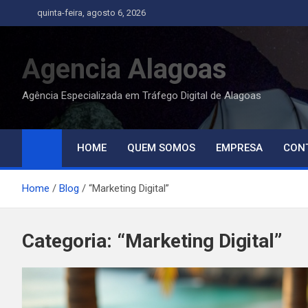
Skip
quinta-feira, agosto 6, 2026
to
content
Agencia Alagoas
Agência Especializada em Tráfego Digital de Alagoas
HOME
QUEM SOMOS
EMPRESA
CON
Home
Blog
“Marketing Digital”
Categoria:
“Marketing Digital”