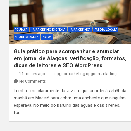
"GUIAS"
"MARKETING DIGITAL"
"MARKETING"
"MÍDIA LOCAL"
"PUBLICIDADE"
"SEO"
Guia prático para acompanhar e anunciar
em jornal de Alagoas: verificação, formatos,
dicas de leitores e SEO WordPress
11 meses ago
opgoomarketing opgoomarketing
No Comments
Lembro-me claramente da vez em que acordei às 5h30 da
manhã em Maceió para cobrir uma enchente que ninguém
esperava. No meio do barulho das águas e das sirenes,
foi…