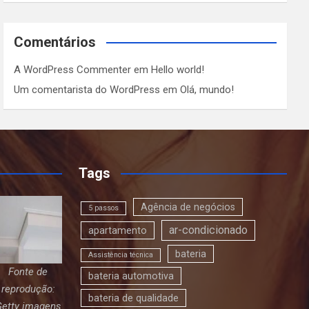
Comentários
A WordPress Commenter
em
Hello world!
Um comentarista do WordPress
em
Olá, mundo!
Tags
Agência de negócios
5 passos
ar-condicionado
apartamento
bateria
Assistência técnica
Fonte de
bateria automotiva
reprodução:
bateria de qualidade
Getty imagens