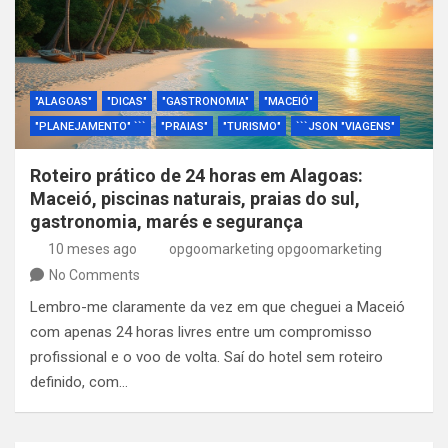
"ALAGOAS"
"DICAS"
"GASTRONOMIA"
"MACEIÓ"
"PLANEJAMENTO" ```
"PRAIAS"
"TURISMO"
```JSON "VIAGENS"
Roteiro prático de 24 horas em Alagoas:
Maceió, piscinas naturais, praias do sul,
gastronomia, marés e segurança
10 meses ago
opgoomarketing opgoomarketing
No Comments
Lembro-me claramente da vez em que cheguei a Maceió
com apenas 24 horas livres entre um compromisso
profissional e o voo de volta. Saí do hotel sem roteiro
definido, com…