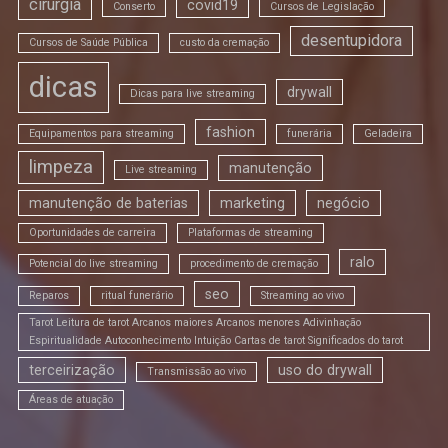
cirurgia
covid19
Conserto
Cursos de Legislação
desentupidora
Cursos de Saúde Pública
custo da cremação
dicas
drywall
Dicas para live streaming
fashion
Equipamentos para streaming
funerária
Geladeira
limpeza
manutenção
Live streaming
manutenção de baterias
marketing
negócio
Oportunidades de carreira
Plataformas de streaming
ralo
Potencial do live streaming
procedimento de cremação
seo
Reparos
ritual funerário
Streaming ao vivo
Tarot Leitura de tarot Arcanos maiores Arcanos menores Adivinhação
Espiritualidade Autoconhecimento Intuição Cartas de tarot Significados do tarot
terceirização
uso do drywall
Transmissão ao vivo
Áreas de atuação