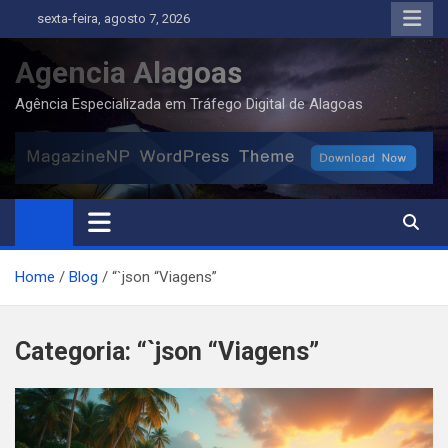
Skip
sexta-feira, agosto 7, 2026
to
content
Agencia Alagoas
Agência Especializada em Tráfego Digital de Alagoas
Home
Blog
“`json “Viagens”
Categoria:
“`json “Viagens”