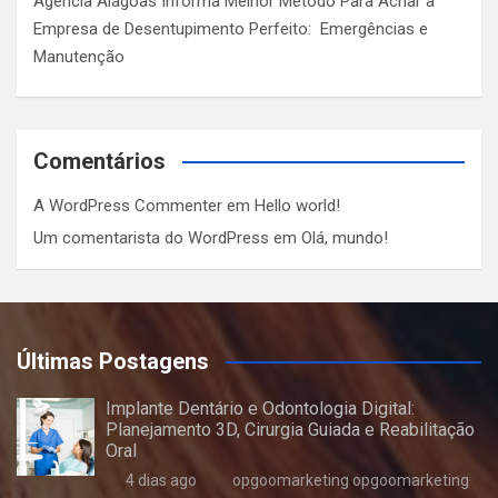
Agência Alagoas Informa Melhor Método Para Achar a
Empresa de Desentupimento Perfeito: Emergências e
Manutenção
Comentários
A WordPress Commenter
em
Hello world!
Um comentarista do WordPress
em
Olá, mundo!
Últimas Postagens
Implante Dentário e Odontologia Digital:
Planejamento 3D, Cirurgia Guiada e Reabilitação
Oral
4 dias ago
opgoomarketing opgoomarketing