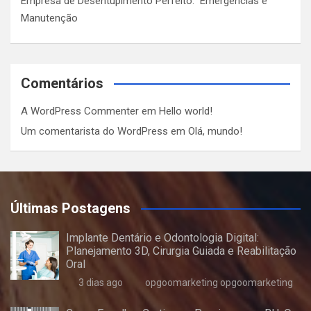
Empresa de Desentupimento Perfeito: Emergências e
Manutenção
Comentários
A WordPress Commenter
em
Hello world!
Um comentarista do WordPress
em
Olá, mundo!
Últimas Postagens
Implante Dentário e Odontologia Digital:
Planejamento 3D, Cirurgia Guiada e Reabilitação
Oral
3 dias ago
opgoomarketing opgoomarketing