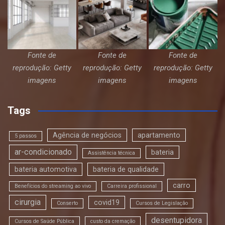
Fonte de
Fonte de
Fonte de
reprodução: Getty
reprodução: Getty
reprodução: Getty
imagens
imagens
imagens
Tags
Agência de negócios
apartamento
5 passos
ar-condicionado
bateria
Assistência técnica
bateria automotiva
bateria de qualidade
carro
Benefícios do streaming ao vivo
Carreira profissional
cirurgia
covid19
Conserto
Cursos de Legislação
desentupidora
Cursos de Saúde Pública
custo da cremação