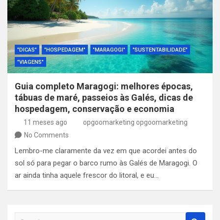
"DICAS"
"HOSPEDAGEM"
"MARAGOGI"
"SUSTENTABILIDADE"
"VIAGENS"
Guia completo Maragogi: melhores épocas,
tábuas de maré, passeios às Galés, dicas de
hospedagem, conservação e economia
11 meses ago
opgoomarketing opgoomarketing
No Comments
Lembro-me claramente da vez em que acordei antes do
sol só para pegar o barco rumo às Galés de Maragogi. O
ar ainda tinha aquele frescor do litoral, e eu…
S