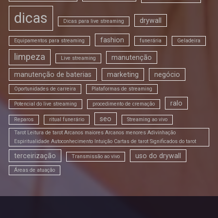
dicas
drywall
Dicas para live streaming
fashion
Equipamentos para streaming
funerária
Geladeira
limpeza
manutenção
Live streaming
manutenção de baterias
marketing
negócio
Oportunidades de carreira
Plataformas de streaming
ralo
Potencial do live streaming
procedimento de cremação
seo
Reparos
ritual funerário
Streaming ao vivo
Tarot Leitura de tarot Arcanos maiores Arcanos menores Adivinhação
Espiritualidade Autoconhecimento Intuição Cartas de tarot Significados do tarot
terceirização
uso do drywall
Transmissão ao vivo
Áreas de atuação